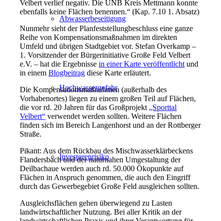
Velbert verlief negativ. Die UNB Kreis Mettmann konnte
ebenfalls keine Flächen benennen.“ (Kap. 7.10 1. Absatz)
Abwasserbeseitigung
Nunmehr sieht der Planfeststellungbeschluss eine ganze
Reihe von Kompensationsmaßnahmen im direkten
Umfeld und übrigen Stadtgebiet vor. Stefan Overkamp –
1. Vorsitzender der Bürgerinitiative Große Feld Velbert
e.V. – hat die Ergebnisse
in einer Karte veröffentlicht
und
in einem
Blogbeitrag
diese Karte erläutert.
Hochwassergefahr
Die Kompensationsmaßnahmen (außerhalb des
Vorhabenortes) liegen zu einem großen Teil auf Flächen,
die vor rd. 20 Jahren für das Großprojekt
„Sporttal
Velbert“
verwendet werden sollten. Weitere Flächen
finden sich im Bereich Langenhorst und an der Rottberger
Straße.
Pikant: Aus dem Rückbau des Mischwasserklärbeckens
Investorenrisiko
Flandersbach und der naturnahen Umgestaltung der
Deilbachaue werden auch rd. 50.000 Ökopunkte auf
Flächen in Anspruch genommen, die auch den Eingriff
durch das Gewerbegebiet Große Feld ausgleichen sollten.
Ausgleichsflächen gehen überwiegend zu Lasten
landwirtschaftlicher Nutzung. Bei aller Kritik an der
landwirtschaftlichen Praxis und ihrer Verantwortung für