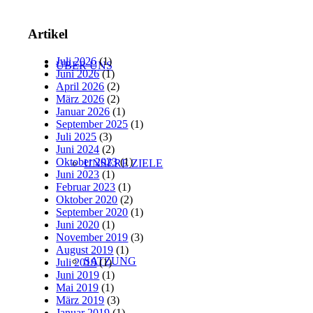
Artikel
Juli 2026
(1)
ÜBER UNS
Juni 2026
(1)
April 2026
(2)
März 2026
(2)
Januar 2026
(1)
September 2025
(1)
Juli 2025
(3)
Juni 2024
(2)
Oktober 2023
(1)
UNSERE ZIELE
Juni 2023
(1)
Februar 2023
(1)
Oktober 2020
(2)
September 2020
(1)
Juni 2020
(1)
November 2019
(3)
August 2019
(1)
SATZUNG
Juli 2019
(1)
Juni 2019
(1)
Mai 2019
(1)
März 2019
(3)
Januar 2019
(1)