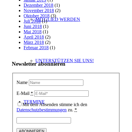
Dezember 2018
(1)
November 2018
(2)
Oktober 2018
(3)
MITGLIED WERDEN
Juli 2018
(1)
Juni 2018
(1)
Mai 2018
(1)
April 2018
(2)
März 2018
(2)
Februar 2018
(1)
UNTERSTÜTZEN SIE UNS!
Newsletter abonnieren
Name
E-Mail
*
TERMINE
Mit dem Absenden stimme ich den
Datenschutzbestimmungen
zu.
*