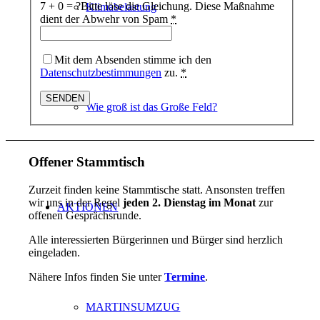
7 + 0 = ?
Bitte löse die Gleichung. Diese Maßnahme
Klimabelastung
dient der Abwehr von Spam
*
Mit dem Absenden stimme ich den
Datenschutzbestimmungen
zu.
*
Wie groß ist das Große Feld?
Offener Stammtisch
Zurzeit finden keine Stammtische statt. Ansonsten treffen
wir uns in der Regel
jeden 2. Dienstag im Monat
zur
AKTIONEN
offenen Gesprächsrunde.
Alle interessierten Bürgerinnen und Bürger sind herzlich
eingeladen.
Nähere Infos finden Sie unter
Termine
.
MARTINSUMZUG