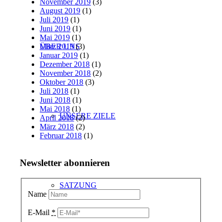
November 2019
(3)
August 2019
(1)
Juli 2019
(1)
Juni 2019
(1)
Mai 2019
(1)
ÜBER UNS
März 2019
(3)
Januar 2019
(1)
Dezember 2018
(1)
November 2018
(2)
Oktober 2018
(3)
Juli 2018
(1)
Juni 2018
(1)
Mai 2018
(1)
UNSERE ZIELE
April 2018
(2)
März 2018
(2)
Februar 2018
(1)
Newsletter abonnieren
SATZUNG
Name
E-Mail
*