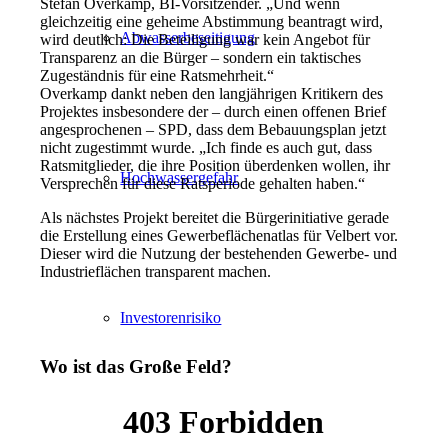
Stefan Overkamp, BI-Vorsitzender. „Und wenn
gleichzeitig eine geheime Abstimmung beantragt wird,
Abwasserbeseitigung
wird deutlich: Die Beteiligung war kein Angebot für
Transparenz an die Bürger – sondern ein taktisches
Zugeständnis für eine Ratsmehrheit.“
Overkamp dankt neben den langjährigen Kritikern des
Projektes insbesondere der – durch einen offenen Brief
angesprochenen – SPD, dass dem Bebauungsplan jetzt
nicht zugestimmt wurde. „Ich finde es auch gut, dass
Ratsmitglieder, die ihre Position überdenken wollen, ihr
Hochwassergefahr
Versprechen für diese Ratsperiode gehalten haben.“
Als nächstes Projekt bereitet die Bürgerinitiative gerade
die Erstellung eines Gewerbeflächenatlas für Velbert vor.
Dieser wird die Nutzung der bestehenden Gewerbe- und
Industrieflächen transparent machen.
Investorenrisiko
Wo ist das Große Feld?