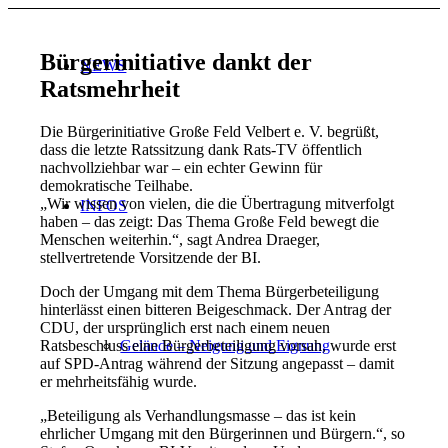
Bürgerinitiative dankt der
NEWS
Ratsmehrheit
Die Bürgerinitiative Große Feld Velbert e. V. begrüßt,
dass die letzte Ratssitzung dank Rats-TV öffentlich
nachvollziehbar war – ein echter Gewinn für
demokratische Teilhabe.
„Wir wissen von vielen, die die Übertragung mitverfolgt
INFOS
haben – das zeigt: Das Thema Große Feld bewegt die
Menschen weiterhin.“, sagt Andrea Draeger,
stellvertretende Vorsitzende der BI.
Doch der Umgang mit dem Thema Bürgerbeteiligung
hinterlässt einen bitteren Beigeschmack. Der Antrag der
CDU, der ursprünglich erst nach einem neuen
Ratsbeschluss eine Bürgerbeteiligung vorsah, wurde erst
Gelände – Neigung und Eignung
auf SPD-Antrag während der Sitzung angepasst – damit
er mehrheitsfähig wurde.
„Beteiligung als Verhandlungsmasse – das ist kein
ehrlicher Umgang mit den Bürgerinnen und Bürgern.“, so