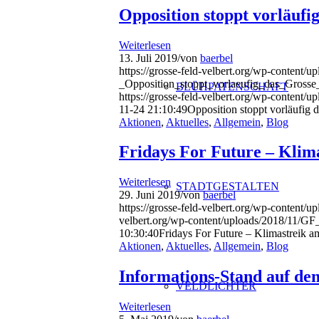
Opposition stoppt vorläufi
Weiterlesen
13. Juli 2019
/
von
baerbel
https://grosse-feld-velbert.org/wp-conten
_Opposition_stoppt_vorlaeufig_das_Gross
BLÜHPATENSCHAFT
https://grosse-feld-velbert.org/wp-conte
11-24 21:10:49
Opposition stoppt vorläufig 
Aktionen
,
Aktuelles
,
Allgemein
,
Blog
Fridays For Future – Klima
Weiterlesen
STADTGESTALTEN
29. Juni 2019
/
von
baerbel
https://grosse-feld-velbert.org/wp-conte
velbert.org/wp-content/uploads/2018/11
10:30:40
Fridays For Future – Klimastreik a
Aktionen
,
Aktuelles
,
Allgemein
,
Blog
Informations-Stand auf dem
VELDLICHTER
Weiterlesen