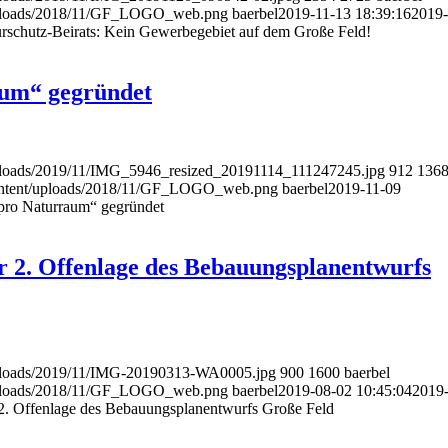
nt/uploads/2018/11/GF_LOGO_web.png
baerbel
2019-11-13 18:39:16
2019-
urschutz-Beirats: Kein Gewerbegebiet auf dem Große Feld!
raum“ gegründet
t/uploads/2019/11/IMG_5946_resized_20191114_111247245.jpg
912
136
p-content/uploads/2018/11/GF_LOGO_web.png
baerbel
2019-11-09
s pro Naturraum“ gegründet
r 2. Offenlage des Bebauungsplanentwurfs
t/uploads/2019/11/IMG-20190313-WA0005.jpg
900
1600
baerbel
nt/uploads/2018/11/GF_LOGO_web.png
baerbel
2019-08-02 10:45:04
2019
 2. Offenlage des Bebauungsplanentwurfs Große Feld