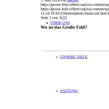
5. Mai 2019
/
von
baerbel
https://grosse-feld-velbert.org/wp-conten
https://grosse-feld-velbert.org/wp-conte
11-24 19:10:21
Informations-Stand auf dem E
Seite 2 von 3
1
2
3
ÜBER UNS
Wo ist das Große Feld?
UNSERE ZIELE
SATZUNG