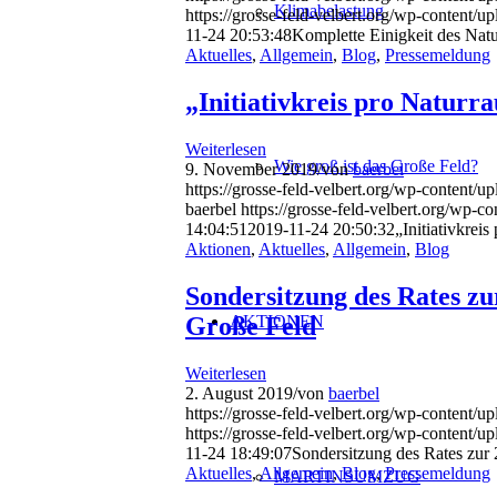
Klimabelastung
https://grosse-feld-velbert.org/wp-conte
11-24 20:53:48
Komplette Einigkeit des Nat
Aktuelles
,
Allgemein
,
Blog
,
Pressemeldung
„Initiativkreis pro Natur
Weiterlesen
Wie groß ist das Große Feld?
9. November 2019
/
von
baerbel
https://grosse-feld-velbert.org/wp-conten
baerbel
https://grosse-feld-velbert.org/w
14:04:51
2019-11-24 20:50:32
„Initiativkrei
Aktionen
,
Aktuelles
,
Allgemein
,
Blog
Sondersitzung des Rates zu
Große Feld
AKTIONEN
Weiterlesen
2. August 2019
/
von
baerbel
https://grosse-feld-velbert.org/wp-conten
https://grosse-feld-velbert.org/wp-conte
11-24 18:49:07
Sondersitzung des Rates zur
Aktuelles
,
Allgemein
,
Blog
,
Pressemeldung
MARTINSUMZUG