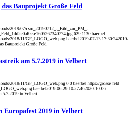
g das Bauprojekt Große Feld
t/uploads/2019/07/csm_20190712_-_Bild_zur_PM_-
e_Feld_1dd2e0af0e-e1605267340774.jpg
629
1130
baerbel
nt/uploads/2018/11/GF_LOGO_web.png
baerbel
2019-07-13 17:30:24
2019
das Bauprojekt Große Feld
streik am 5.7.2019 in Velbert
nt/uploads/2018/11/GF_LOGO_web.png
0
0
baerbel
https://grosse-feld-
/GF_LOGO_web.png
baerbel
2019-06-29 10:27:46
2020-10-06
m 5.7.2019 in Velbert
 Europafest 2019 in Velbert