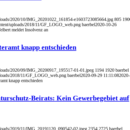
nt/uploads/2020/10/IMG_20201022_161854-e1603723085664.jpg
805
190
p-content/uploads/2018/11/GF_LOGO_web.png
baerbel
2020-10-26
elbert meldet Insolvenz an
teramt knapp entschieden
t/uploads/2020/09/IMG_20200917_195517-01-01.jpeg
1194
1920
baerbel
nt/uploads/2018/11/GF_LOGO_web.png
baerbel
2020-09-29 11:11:08
2020-
ramt knapp entschieden
aturschutz-Beirats: Kein Gewerbegebiet auf
t/uploads/2019/11/IMG_20191120_090542-02.jpeg
2354
2725
baerbel