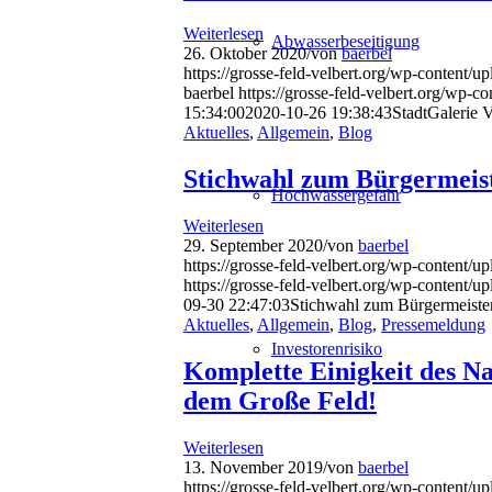
Weiterlesen
Abwasserbeseitigung
26. Oktober 2020
/
von
baerbel
https://grosse-feld-velbert.org/wp-conte
baerbel
https://grosse-feld-velbert.org/w
15:34:00
2020-10-26 19:38:43
StadtGalerie V
Aktuelles
,
Allgemein
,
Blog
Stichwahl zum Bürgermeis
Hochwassergefahr
Weiterlesen
29. September 2020
/
von
baerbel
https://grosse-feld-velbert.org/wp-conten
https://grosse-feld-velbert.org/wp-conte
09-30 22:47:03
Stichwahl zum Bürgermeiste
Aktuelles
,
Allgemein
,
Blog
,
Pressemeldung
Investorenrisiko
Komplette Einigkeit des N
dem Große Feld!
Weiterlesen
13. November 2019
/
von
baerbel
https://grosse-feld-velbert.org/wp-conten