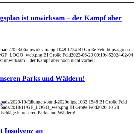
gsplan ist unwirksam – der Kampf aber
uploads/2023/06/unwirksam.jpg
1048
1724
BI Große Feld
https://grosse-
8/11/GF_LOGO_web.png
BI Große Feld
2023-06-23 09:10:45
2024-02-04
t unwirksam – der Kampf aber noch nicht vorbei!
 unseren Parks und Wäldern!
uploads/2020/10/fällungen-bund-2020o.jpg
1032
1548
BI Große Feld
ng
nt/uploads/2018/11/GF_LOGO_web.png
BI Große Feld
2020-10-28
lschläge in unseren Parks und Wäldern!
t Insolvenz an