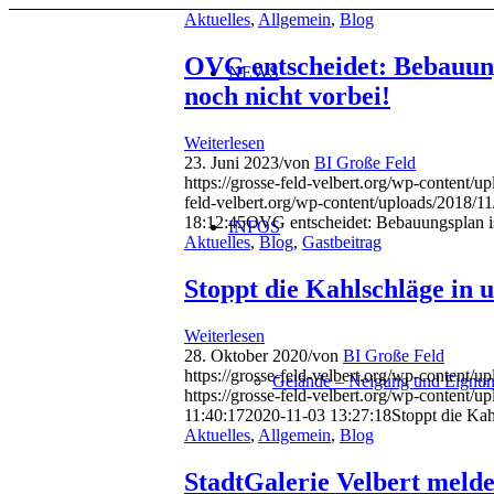
Aktuelles
,
Allgemein
,
Blog
OVG entscheidet: Bebauun
NEWS
noch nicht vorbei!
Weiterlesen
23. Juni 2023
/
von
BI Große Feld
https://grosse-feld-velbert.org/wp-content/
feld-velbert.org/wp-content/uploads/201
18:12:45
OVG entscheidet: Bebauungsplan is
INFOS
Aktuelles
,
Blog
,
Gastbeitrag
Stoppt die Kahlschläge in
Weiterlesen
28. Oktober 2020
/
von
BI Große Feld
https://grosse-feld-velbert.org/wp-content/
Gelände – Neigung und Eignu
https://grosse-feld-velbert.org/wp-conte
11:40:17
2020-11-03 13:27:18
Stoppt die Kah
Aktuelles
,
Allgemein
,
Blog
StadtGalerie Velbert melde