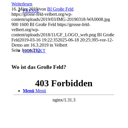
Weiterlesen
16. März 2019
/
von
BI Große Feld
PRESSE
https://grosse-feld-velbert.org/wp-
content/uploads/2019/03/IMG-20190318-WA0008.jpg
900
1600
BI Große Feld
https://grosse-feld-
velbert.org/wp-
content/uploads/2018/11/GF_LOGO_web.png
BI Große
Feld
2019-03-16 19:22:35
2025-06-18 20:25:39
5-vor-12-
Demo am 16.3.2019 in Velbert
Seite 1 von 2
1
2
KONTAKT
Wo ist das Große Feld?
Menü
Menü