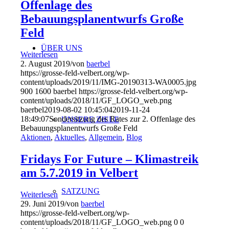
Offenlage des
Bebauungsplanentwurfs Große
Feld
ÜBER UNS
Weiterlesen
2. August 2019
/
von
baerbel
https://grosse-feld-velbert.org/wp-
content/uploads/2019/11/IMG-20190313-WA0005.jpg
900
1600
baerbel
https://grosse-feld-velbert.org/wp-
content/uploads/2018/11/GF_LOGO_web.png
baerbel
2019-08-02 10:45:04
2019-11-24
18:49:07
Sondersitzung des Rates zur 2. Offenlage des
UNSERE ZIELE
Bebauungsplanentwurfs Große Feld
Aktionen
,
Aktuelles
,
Allgemein
,
Blog
Fridays For Future – Klimastreik
am 5.7.2019 in Velbert
SATZUNG
Weiterlesen
29. Juni 2019
/
von
baerbel
https://grosse-feld-velbert.org/wp-
content/uploads/2018/11/GF_LOGO_web.png
0
0