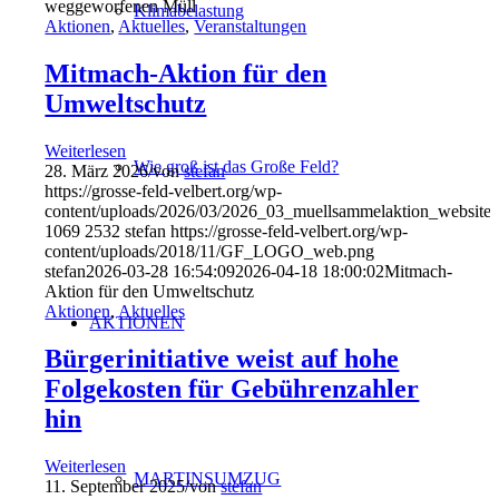
weggeworfenen Müll
Klimabelastung
Aktionen
,
Aktuelles
,
Veranstaltungen
Mitmach-Aktion für den
Umweltschutz
Weiterlesen
Wie groß ist das Große Feld?
28. März 2026
/
von
stefan
https://grosse-feld-velbert.org/wp-
content/uploads/2026/03/2026_03_muellsammelaktion_website
1069
2532
stefan
https://grosse-feld-velbert.org/wp-
content/uploads/2018/11/GF_LOGO_web.png
stefan
2026-03-28 16:54:09
2026-04-18 18:00:02
Mitmach-
Aktion für den Umweltschutz
Aktionen
,
Aktuelles
AKTIONEN
Bürgerinitiative weist auf hohe
Folgekosten für Gebührenzahler
hin
Weiterlesen
MARTINSUMZUG
11. September 2025
/
von
stefan