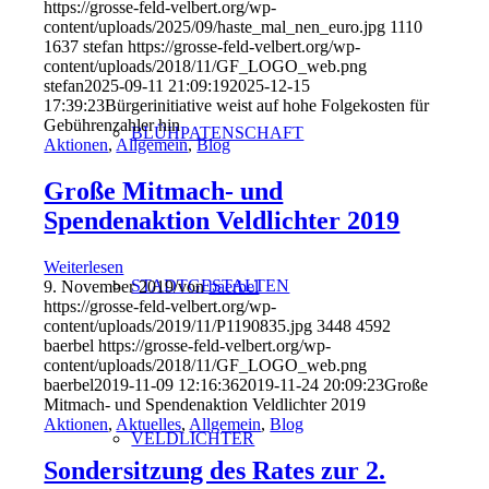
https://grosse-feld-velbert.org/wp-
content/uploads/2025/09/haste_mal_nen_euro.jpg
1110
1637
stefan
https://grosse-feld-velbert.org/wp-
content/uploads/2018/11/GF_LOGO_web.png
stefan
2025-09-11 21:09:19
2025-12-15
17:39:23
Bürgerinitiative weist auf hohe Folgekosten für
Gebührenzahler hin
BLÜHPATENSCHAFT
Aktionen
,
Allgemein
,
Blog
Große Mitmach- und
Spendenaktion Veldlichter 2019
Weiterlesen
STADTGESTALTEN
9. November 2019
/
von
baerbel
https://grosse-feld-velbert.org/wp-
content/uploads/2019/11/P1190835.jpg
3448
4592
baerbel
https://grosse-feld-velbert.org/wp-
content/uploads/2018/11/GF_LOGO_web.png
baerbel
2019-11-09 12:16:36
2019-11-24 20:09:23
Große
Mitmach- und Spendenaktion Veldlichter 2019
Aktionen
,
Aktuelles
,
Allgemein
,
Blog
VELDLICHTER
Sondersitzung des Rates zur 2.