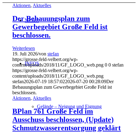
Aktionen
,
Aktuelles
Der Bebauungsplan zum
NEWS
Gewerbegebiet Große Feld ist
beschlossen.
Weiterlesen
19. Juli 2026
/
von
stefan
https://grosse-feld-velbert.org/wp-
INFOS
content/uploads/2018/11/GF_LOGO_web.png
0
0
stefan
https://grosse-feld-velbert.org/wp-
content/uploads/2018/11/GF_LOGO_web.png
stefan
2026-07-19 18:57:02
2026-07-20 00:28:09
Der
Bebauungsplan zum Gewerbegebiet Große Feld ist
beschlossen.
Aktionen
,
Aktuelles
Gelände – Neigung und Eignung
BPlan 761 Große Feld im
Ausschuss beschlossen, (Update)
Schmutzwasserentsorgung geklärt