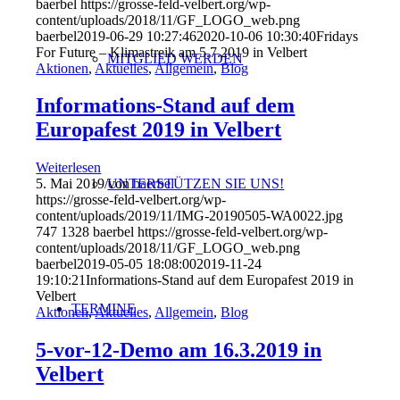
baerbel
https://grosse-feld-velbert.org/wp-
content/uploads/2018/11/GF_LOGO_web.png
baerbel
2019-06-29 10:27:46
2020-10-06 10:30:40
Fridays
For Future – Klimastreik am 5.7.2019 in Velbert
MITGLIED WERDEN
Aktionen
,
Aktuelles
,
Allgemein
,
Blog
Informations-Stand auf dem
Europafest 2019 in Velbert
Weiterlesen
UNTERSTÜTZEN SIE UNS!
5. Mai 2019
/
von
baerbel
https://grosse-feld-velbert.org/wp-
content/uploads/2019/11/IMG-20190505-WA0022.jpg
747
1328
baerbel
https://grosse-feld-velbert.org/wp-
content/uploads/2018/11/GF_LOGO_web.png
baerbel
2019-05-05 18:08:00
2019-11-24
19:10:21
Informations-Stand auf dem Europafest 2019 in
Velbert
TERMINE
Aktionen
,
Aktuelles
,
Allgemein
,
Blog
5-vor-12-Demo am 16.3.2019 in
Velbert