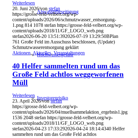
Weiterlesen
20. Juni 2026
/
von
stefan
Abwasserbeseitigung
https://grosse-feld-velbert.org/wp-
content/uploads/2026/06/schmutzwasser_entsorgung-
1.png
814
1078
stefan
https://grosse-feld-velbert.org/wp-
content/uploads/2018/11/GF_LOGO_web.png
stefan
2026-06-20 13:51:39
2026-07-19 13:29:50
BPlan
761 Große Feld im Ausschuss beschlossen, (Update)
Schmutzwasserentsorgung geklärt
Aktionen
,
Aktuelles
,
Veranstaltungen
Hochwassergefahr
40 Helfer sammelten rund um das
Große Feld achtlos weggeworfenen
Müll
Weiterlesen
Investorenrisiko
23. April 2026
/
von
stefan
https://grosse-feld-velbert.org/wp-
content/uploads/2026/04/muellsammelaktion_ergebnis1.jpg
1536
2048
stefan
https://grosse-feld-velbert.org/wp-
content/uploads/2018/11/GF_LOGO_web.png
stefan
2026-04-23 17:33:29
2026-04-24 18:14:43
40 Helfer
sammelten rund um das Große Feld achtlos