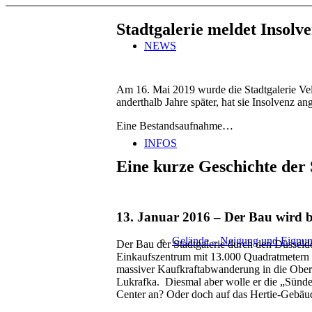
Stadtgalerie meldet Insolv
NEWS
Am 16. Mai 2019 wurde die Stadtgalerie Vel
anderthalb Jahre später, hat sie Insolvenz an
Eine Bestandsaufnahme…
INFOS
Eine kurze Geschichte der 
13. Januar 2016 – Der Bau wird b
Gelände – Neigung und Eignu
Der Bau der Stadtgalerie durch den Düsseldo
Einkaufszentrum mit 13.000 Quadratmetern G
massiver Kaufkraftabwanderung in die Oberz
Lukrafka. Diesmal aber wolle er die „Sünden
Center an? Oder doch auf das Hertie-Gebä