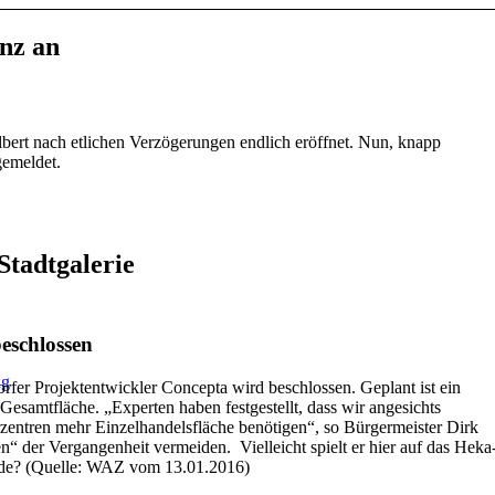
enz an
bert nach etlichen Verzögerungen endlich eröffnet. Nun, knapp
gemeldet.
Stadtgalerie
eschlossen
ng
rfer Projektentwickler Concepta wird beschlossen. Geplant ist ein
esamtfläche. „Experten haben festgestellt, dass wir angesichts
entren mehr Einzelhandelsfläche benötigen“, so Bürgermeister Dirk
“ der Vergangenheit vermeiden. Vielleicht spielt er hier auf das Heka
ude? (Quelle: WAZ vom 13.01.2016)