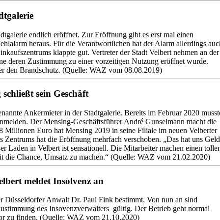
tgalerie
galerie endlich eröffnet. Zur Eröffnung gibt es erst mal einen
 Fehlalarm heraus. Für die Verantwortlichen hat der Alarm allerdings auc
inkaufszentrums klappte gut. Vertreter der Stadt Velbert nehmen an der
 ohne deren Zustimmung zu einer vorzeitigen Nutzung eröffnet wurde.
über den Brandschutz. (Quelle: WAZ vom 08.08.2019)
schließt sein Geschäft
nannte Ankermieter in der Stadtgalerie. Bereits im Februar 2020 musst
anmelden. Der Mensing-Geschäftsführer André Gunselmann macht die
,8 Millionen Euro hat Mensing 2019 in seine Filiale im neuen Velberter
des Zentrums hat die Eröffnung mehrfach verschoben. „Das hat uns Geld
 Laden in Velbert ist sensationell. Die Mitarbeiter machen einen tolle
mit die Chance, Umsatz zu machen.“ (Quelle: WAZ vom 21.02.2020)
elbert meldet Insolvenz an
r Düsseldorfer Anwalt Dr. Paul Fink bestimmt. Von nun an sind
Zustimmung des Insovenzverwalters gültig. Der Betrieb geht normal
stor zu finden. (Quelle: WAZ vom 21.10.2020)