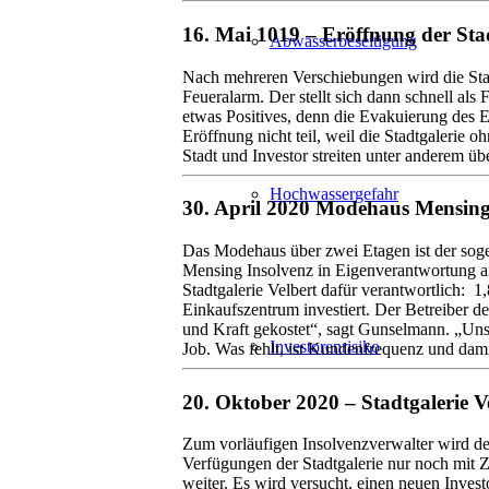
16. Mai 1019 – Eröffnung der Stad
Abwasserbeseitigung
Nach mehreren Verschiebungen wird die Stadt
Feueralarm. Der stellt sich dann schnell als
etwas Positives, denn die Evakuierung des E
Eröffnung nicht teil, weil die Stadtgalerie
Stadt und Investor streiten unter anderem 
Hochwassergefahr
30. April 2020 Modehaus Mensing 
Das Modehaus über zwei Etagen ist der soge
Mensing Insolvenz in Eigenverantwortung 
Stadtgalerie Velbert dafür verantwortlich: 1
Einkaufszentrum investiert. Der Betreiber 
und Kraft gekostet“, sagt Gunselmann. „Unser
Investorenrisiko
Job. Was fehlt, ist Kundenfrequenz und da
20. Oktober 2020 – Stadtgalerie V
Zum vorläufigen Insolvenzverwalter wird de
Verfügungen der Stadtgalerie nur noch mit 
weiter. Es wird versucht, einen neuen Inve