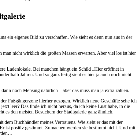
tgalerie
ns ein eigenes Bild zu verschaffen. Wie sieht es denn nun aus in der
n man nicht wirklich die großen Massen erwarten. Aber viel los ist hier
ere Ladenlokale. Bei manchen hängt ein Schild „Hier eröffnet in
erthalb Jahren. Und so ganz fertig sieht es hier ja auch noch nicht
 dann noch Mensing natürlich – aber das muss man ja extra zählen.
der Fußgängerzone hierher gezogen. Wirklich neue Geschäfte sehe ich
tzt leer? Das finde ich nicht heraus, da ich keine Lust habe, in die
t es den meisten Besuchern der Stadtgalerie ganz ähnlich.
mit dem Buchhändler meines Vertrauens. Wie sieht er das mit der
Er ist positiv gestimmt. Zumachen werden sie bestimmt nicht. Und mit
erden…