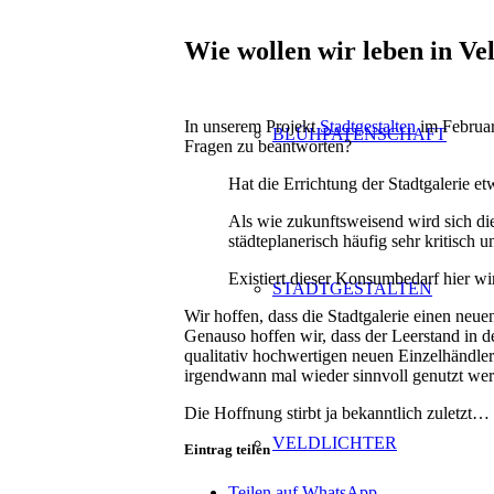
Wie wollen wir leben in Ve
In unserem Projekt
Stadtgestalten
im Februar 
BLÜHPATENSCHAFT
Fragen zu beantworten?
Hat die Errichtung der Stadtgalerie et
Als wie zukunftsweisend wird sich di
städteplanerisch häufig sehr kritisch 
Existiert dieser Konsumbedarf hier wi
STADTGESTALTEN
Wir hoffen, dass die Stadtgalerie einen neue
Genauso hoffen wir, dass der Leerstand in 
qualitativ hochwertigen neuen Einzelhändle
irgendwann mal wieder sinnvoll genutzt we
Die Hoffnung stirbt ja bekanntlich zuletzt…
VELDLICHTER
Eintrag teilen
Teilen auf WhatsApp