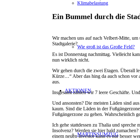
Klimabelastung
Ein Bummel durch die Stad
Wir machen uns auf nach Velbert-Mitte, um u
Stadtgalerie?
Wie groß ist das Große Feld?
Es ist Donnerstag nachmittag. Vielleicht kan
nun wirklich nicht.
Wir gehen durch die zwei Etagen. Überall le
Kürze…“ Aber das hing da auch schon vor and
aus.
AKTIONEN
Insgesamt zählen wir 7 leere Geschäfte. Und
Und ansonsten? Die meisten Läden sind aus 
kaum. Sind die Läden in der Fußgängerzone je
Fußgängerzone zu gehen. Wahrscheinlich geh
Ich gehe stattdessen zu Thalia und spreche 
Insolvenz? Werden sie hier bald zumachen? 
MARTINSUMZUG
einem neuen Investor kann es nur besser w