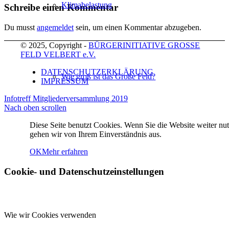
Klimabelastung
Schreibe einen Kommentar
Du musst
angemeldet
sein, um einen Kommentar abzugeben.
© 2025, Copyright -
BÜRGERINITIATIVE GROSSE
FELD VELBERT e.V.
DATENSCHUTZERKLÄRUNG
Wie groß ist das Große Feld?
IMPRESSUM
Infotreff
Mitgliederversammlung 2019
Nach oben scrollen
Diese Seite benutzt Cookies. Wenn Sie die Website weiter nut
gehen wir von Ihrem Einverständnis aus.
AKTIONEN
OK
Mehr erfahren
Cookie- und Datenschutzeinstellungen
Wie wir Cookies verwenden
MARTINSUMZUG