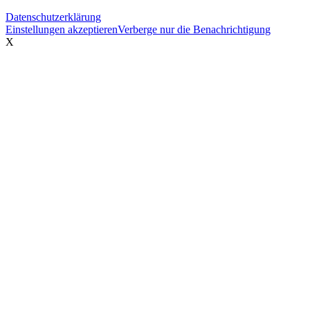
Datenschutzerklärung
PRESSE
Einstellungen akzeptieren
Verberge nur die Benachrichtigung
X
KONTAKT
Menü
Menü