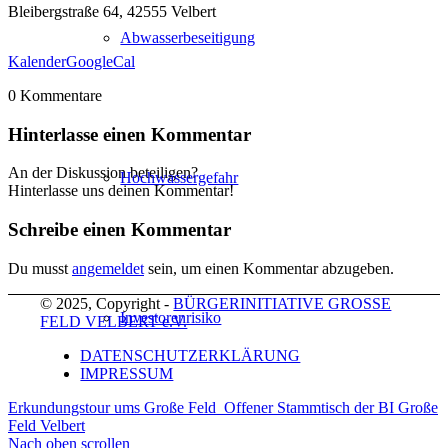
Bleibergstraße 64, 42555 Velbert
Abwasserbeseitigung
Kalender
GoogleCal
0
Kommentare
Hinterlasse einen Kommentar
An der Diskussion beteiligen?
Hochwassergefahr
Hinterlasse uns deinen Kommentar!
Schreibe einen Kommentar
Du musst
angemeldet
sein, um einen Kommentar abzugeben.
© 2025, Copyright -
BÜRGERINITIATIVE GROSSE
Investorenrisiko
FELD VELBERT e.V.
DATENSCHUTZERKLÄRUNG
IMPRESSUM
Erkundungstour ums Große Feld
Offener Stammtisch der BI Große
Feld Velbert
Nach oben scrollen