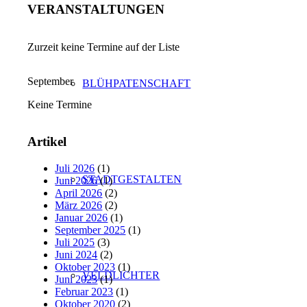
VERANSTALTUNGEN
Zurzeit keine Termine auf der Liste
September
BLÜHPATENSCHAFT
Keine Termine
Artikel
Juli 2026
(1)
STADTGESTALTEN
Juni 2026
(1)
April 2026
(2)
März 2026
(2)
Januar 2026
(1)
September 2025
(1)
Juli 2025
(3)
Juni 2024
(2)
Oktober 2023
(1)
VELDLICHTER
Juni 2023
(1)
Februar 2023
(1)
Oktober 2020
(2)