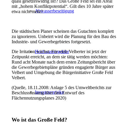
quasi gesetzeswidrig ist!? Das Große Feld sei ein Areal
mit „hohem Konfliktpotential“. Gilt dies 10 Jahre später
Abwasserbeseitigung
etwa nicht mehr?
Die städtischen Planer scheinen das Gutachten komplett
zu ignorieren. Unbeirrt wird die Planung für den Bau des
Industrie- und Gewerbegebietes fortgesetzt.
Die Irritation wächst. Für viele Velberter ist jetzt der
Hochwassergefahr
Zeitpunkt erreicht, an dem sie tätig werden möchten:
Rund acht Monate nach dem ersten Zeitungsbericht über
die Gewerbegebietspläne gründen engagierte Bürger aus
Velbert und Umgebung die Bürgerinitiative Große Feld
Velbert.
(Quelle, 18.11.2008: Anlage 5 des Umweltberichts zur
Investorenrisiko
Beschlussfassung über den Entwurf des
Flächennutzungsplanes 2020)
Wo ist das Große Feld?